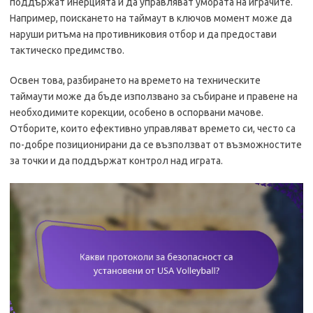
поддържат инерцията и да управляват умората на играчите.
Например, поискането на таймаут в ключов момент може да
наруши ритъма на противниковия отбор и да предостави
тактическо предимство.
Освен това, разбирането на времето на техническите
таймаути може да бъде използвано за събиране и правене на
необходимите корекции, особено в оспорвани мачове.
Отборите, които ефективно управляват времето си, често са
по-добре позиционирани да се възползват от възможностите
за точки и да поддържат контрол над играта.