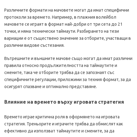
Различните формати на мачовете могат да имат специфични
протоколи за времето. Например, в плажния волейбол
мачовете се играят в формат най-добри от три сета до 21
точки, и няма технически таймаути. Разбирането на тези
вариации е от съществено значение за отборите, участващи в
различни видове състезания.
Вътрешните и външните мачове също могат да имат различни
правила относно продължителността на таймаутите и
смените, така че отборите трябва да се запознаят със
специфичните регулации, приложими за техния формат, за да
осигурят спазване и оптимално представяне.
Влияние на времето върху игровата стратегия
Времето играе критична роля в оформянето на игровата
стратегия. Треньорите и играчите трябва да обмислят как
ефективно да използват таймаутите и смените, за да