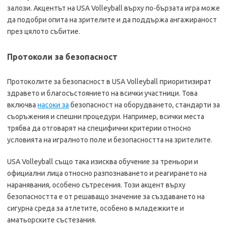
залози. Акцентът на USA Volleyball върху по-бързата игра може
да подобри опита на зрителите и да поддържа ангажираност
през цялото събитие.
Протоколи за безопасност
Протоколите за безопасност в USA Volleyball приоритизират
здравето и благосъстоянието на всички участници. Това
включва
насоки за
безопасност на оборудването, стандарти за
съоръжения и спешни процедури. Например, всички места
трябва да отговарят на специфични критерии относно
условията на игралното поле и безопасността на зрителите.
USA Volleyball също така изисква обучение за треньори и
официални лица относно разпознаването и реагирането на
наранявания, особено сътресения. Този акцент върху
безопасността е от решаващо значение за създаването на
сигурна среда за атлетите, особено в младежките и
аматьорските състезания.