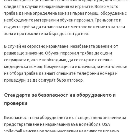
следват в случай на наранявания на играчите. Всяко място
трябва да има определена зона за първа помощ, оборудвана с
необходимите материали и обучен персонал. Треньорите и
съдията трябва да са запознати с местоположението на тази
зона и протоколите за бърз достъп до нея.
В случай на сериозно нараняване, незабавната оценка е от
решаващо значение. Обучен персонал трябва да оцени
ситуацията и, ако е необходимо, да се свърже с спешна
медицинска помощ. Комуникацията е ключова; всички членове
на отбора трябва да знаят спешните телефонни номера и
процедури, за да осигурят бърз отговор.
Стандарти за безопасност на оборудването и
проверки
Безопасността на оборудването е от съществено значение за
предотвратяване на наранявания във волейбола. USA
Volleyball изисква редовни инспекции на всичкото игрално