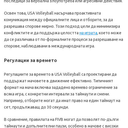
последици за вербална злоупотреба или агресивни действия.
Освен това, USA Volleyball насърчава проактивната
комуникация между официалните лица и отборите, за да
разрешава спорове мирно. Този подход цели да минимизира
конфликтите и да поддържа целостта
на играта
, което може
да се различава от по-формалните процеси за разрешаване на
спорове, наблюдавани в международната игра.
Регулации за времето
Регулациите за времето в USA Volleyball са проектирани да
поддържат мачовете в движение ефективно. Типичният
формат на мача включва зададено времево ограничение за
всяка игра, с конкретни интервали за таймаути и смени.
Например, отборите могат да имат право на един таймаут на
сет, продължаващ до 30 секунди.
В сравнение, правилата на FIVB могат да позволят по-дълги
таймаути и допълнителни паузи, особено в мачове с високи