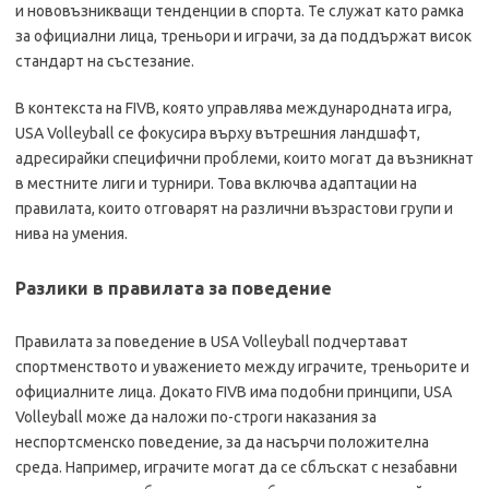
и нововъзникващи тенденции в спорта. Те служат като рамка
за официални лица, треньори и играчи, за да поддържат висок
стандарт на състезание.
В контекста на FIVB, която управлява международната игра,
USA Volleyball се фокусира върху вътрешния ландшафт,
адресирайки специфични проблеми, които могат да възникнат
в местните лиги и турнири. Това включва адаптации на
правилата, които отговарят на различни възрастови групи и
нива на умения.
Разлики в правилата за поведение
Правилата за поведение в USA Volleyball подчертават
спортменството и уважението между играчите, треньорите и
официалните лица. Докато FIVB има подобни принципи, USA
Volleyball може да наложи по-строги наказания за
неспортсменско поведение, за да насърчи положителна
среда. Например, играчите могат да се сблъскат с незабавни