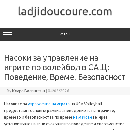
Skip
to
ladjidoucoure.com
content
Menu
Насоки за управление на
игрите по волейбол в САЩ:
Поведение, Време, Безопасност
By
Клара Восингтън
|
04/02/2026
Насоките за
управление на играта
на USA Volleyball
предоставят основни рамки за поведението на играчите,
времето и безопасността по време
на мачове
те. Чрез
установяване на ясни очаквания за поведение и спортменство,