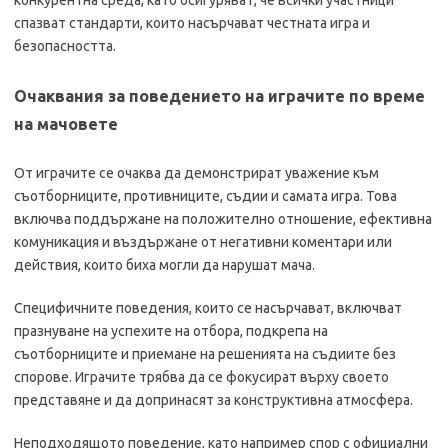
конкурентна среда, като осигуряват, че всички участници
спазват стандарти, които насърчават честната игра и
безопасността.
Очаквания за поведението на играчите по време
на мачовете
От играчите се очаква да демонстрират уважение към
съотборниците, противниците, съдии и самата игра. Това
включва поддържане на положително отношение, ефективна
комуникация и въздържане от негативни коментари или
действия, които биха могли да нарушат мача.
Специфичните поведения, които се насърчават, включват
празнуване на успехите на отбора, подкрепа на
съотборниците и приемане на решенията на съдиите без
спорове. Играчите трябва да се фокусират върху своето
представяне и да допринасят за конструктивна атмосфера.
Неподходящото поведение, като например спор с официални