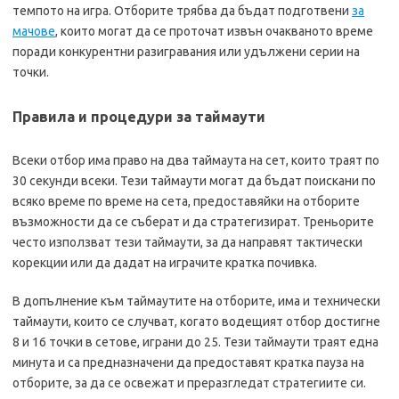
темпото на игра. Отборите трябва да бъдат подготвени
за
мачове
, които могат да се проточат извън очакваното време
поради конкурентни разигравания или удължени серии на
точки.
Правила и процедури за таймаути
Всеки отбор има право на два таймаута на сет, които траят по
30 секунди всеки. Тези таймаути могат да бъдат поискани по
всяко време по време на сета, предоставяйки на отборите
възможности да се съберат и да стратегизират. Треньорите
често използват тези таймаути, за да направят тактически
корекции или да дадат на играчите кратка почивка.
В допълнение към таймаутите на отборите, има и технически
таймаути, които се случват, когато водещият отбор достигне
8 и 16 точки в сетове, играни до 25. Тези таймаути траят една
минута и са предназначени да предоставят кратка пауза на
отборите, за да се освежат и преразгледат стратегиите си.