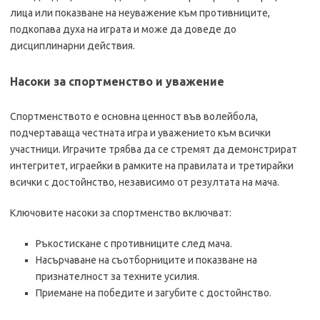
лица или показване на неуважение към противниците,
подкопава духа на играта и може да доведе до
дисциплинарни действия.
Насоки за спортменство и уважение
Спортменството е основна ценност във волейбола,
подчертаваща честната игра и уважението към всички
участници. Играчите трябва да се стремят да демонстрират
интегритет, играейки в рамките на правилата и третирайки
всички с достойнство, независимо от резултата на мача.
Ключовите насоки за спортменство включват:
Ръкостискане с противниците след мача.
Насърчаване на съотборниците и показване на
признателност за техните усилия.
Приемане на победите и загубите с достойнство.