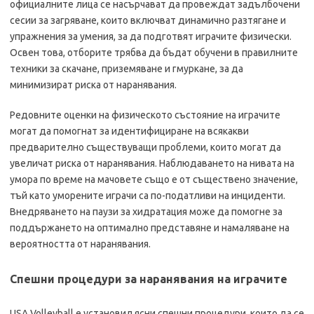
официалните лица се насърчават да провеждат задълбочени
сесии за загряване, които включват динамично разтягане и
упражнения за умения, за да подготвят играчите физически.
Освен това, отборите трябва да бъдат обучени в правилните
техники за скачане, приземяване и гмуркане, за да
минимизират риска от наранявания.
Редовните оценки на физическото състояние на играчите
могат да помогнат за идентифициране на всякакви
предварително съществуващи проблеми, които могат да
увеличат риска от наранявания. Наблюдаването на нивата на
умора по време на мачовете също е от съществено значение,
тъй като уморените играчи са по-податливи на инциденти.
Внедряването на паузи за хидратация може да помогне за
поддържането на оптимално представяне и намаляване на
вероятността от наранявания.
Спешни процедури за наранявания на играчите
USA Volleyball е установил ясни спешни процедури, които да се