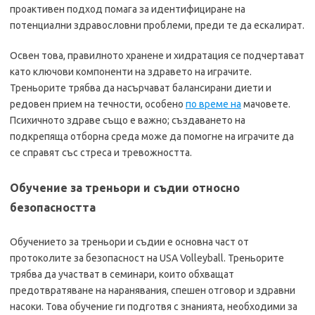
проактивен подход помага за идентифициране на
потенциални здравословни проблеми, преди те да ескалират.
Освен това, правилното хранене и хидратация се подчертават
като ключови компоненти на здравето на играчите.
Треньорите трябва да насърчават балансирани диети и
редовен прием на течности, особено
по време на
мачовете.
Психичното здраве също е важно; създаването на
подкрепяща отборна среда може да помогне на играчите да
се справят със стреса и тревожността.
Обучение за треньори и съдии относно
безопасността
Обучението за треньори и съдии е основна част от
протоколите за безопасност на USA Volleyball. Треньорите
трябва да участват в семинари, които обхващат
предотвратяване на наранявания, спешен отговор и здравни
насоки. Това обучение ги подготвя с знанията, необходими за