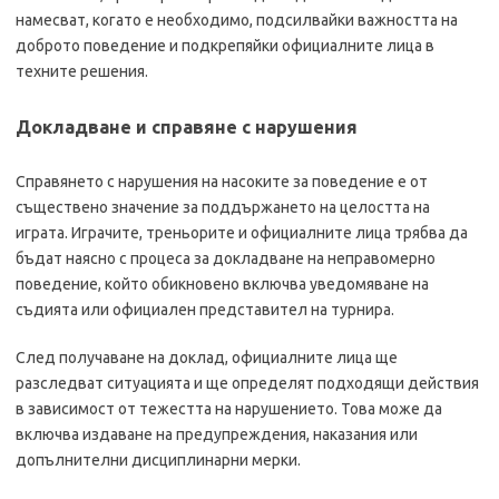
намесват, когато е необходимо, подсилвайки важността на
доброто поведение и подкрепяйки официалните лица в
техните решения.
Докладване и справяне с нарушения
Справянето с нарушения на насоките за поведение е от
съществено значение за поддържането на целостта на
играта. Играчите, треньорите и официалните лица трябва да
бъдат наясно с процеса за докладване на неправомерно
поведение, който обикновено включва уведомяване на
съдията или официален представител на турнира.
След получаване на доклад, официалните лица ще
разследват ситуацията и ще определят подходящи действия
в зависимост от тежестта на нарушението. Това може да
включва издаване на предупреждения, наказания или
допълнителни дисциплинарни мерки.