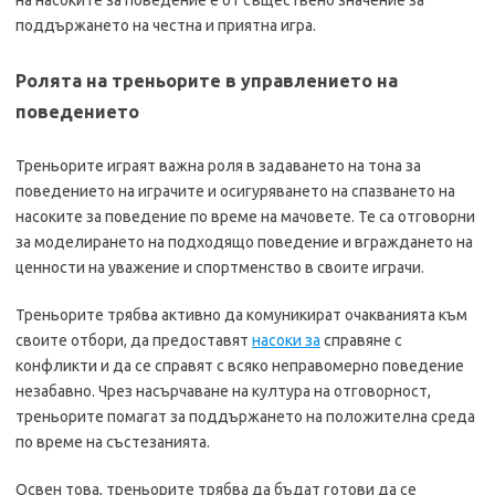
на насоките за поведение е от съществено значение за
поддържането на честна и приятна игра.
Ролята на треньорите в управлението на
поведението
Треньорите играят важна роля в задаването на тона за
поведението на играчите и осигуряването на спазването на
насоките за поведение по време на мачовете. Те са отговорни
за моделирането на подходящо поведение и вграждането на
ценности на уважение и спортменство в своите играчи.
Треньорите трябва активно да комуникират очакванията към
своите отбори, да предоставят
насоки за
справяне с
конфликти и да се справят с всяко неправомерно поведение
незабавно. Чрез насърчаване на култура на отговорност,
треньорите помагат за поддържането на положителна среда
по време на състезанията.
Освен това, треньорите трябва да бъдат готови да се