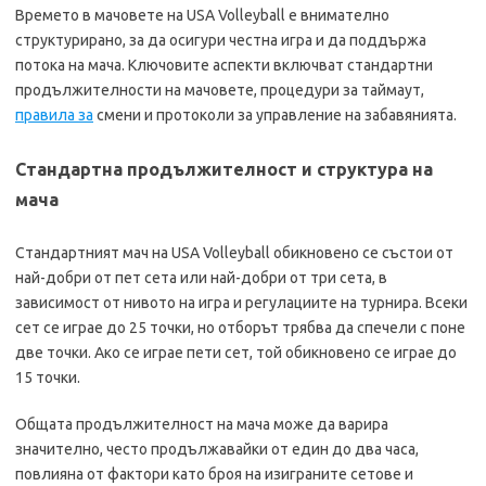
Времето в мачовете на USA Volleyball е внимателно
структурирано, за да осигури честна игра и да поддържа
потока на мача. Ключовите аспекти включват стандартни
продължителности на мачовете, процедури за таймаут,
правила за
смени и протоколи за управление на забавянията.
Стандартна продължителност и структура на
мача
Стандартният мач на USA Volleyball обикновено се състои от
най-добри от пет сета или най-добри от три сета, в
зависимост от нивото на игра и регулациите на турнира. Всеки
сет се играе до 25 точки, но отборът трябва да спечели с поне
две точки. Ако се играе пети сет, той обикновено се играе до
15 точки.
Общата продължителност на мача може да варира
значително, често продължавайки от един до два часа,
повлияна от фактори като броя на изиграните сетове и