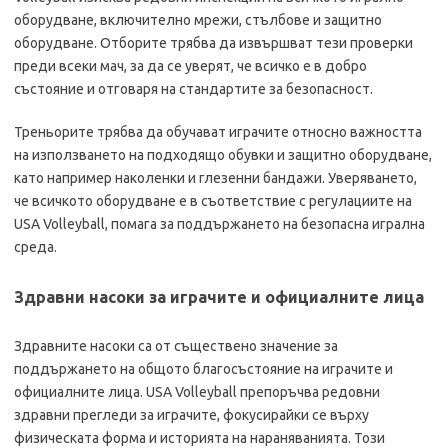
оборудване, включително мрежи, стълбове и защитно
оборудване. Отборите трябва да извършват тези проверки
преди всеки мач, за да се уверят, че всичко е в добро
състояние и отговаря на стандартите за безопасност.
Треньорите трябва да обучават играчите относно важността
на използването на подходящо обувки и защитно оборудване,
като например наколенки и глезенни бандажи. Уверяването,
че всичкото оборудване е в съответствие с регулациите на
USA Volleyball, помага за поддържането на безопасна игрална
среда.
Здравни насоки за играчите и официалните лица
Здравните насоки са от съществено значение за
поддържането на общото благосъстояние на играчите и
официалните лица. USA Volleyball препоръчва редовни
здравни прегледи за играчите, фокусирайки се върху
физическата форма и историята на нараняванията. Този