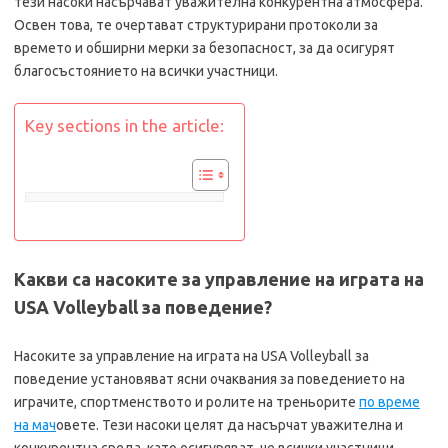
тези насоки насърчават уважителна конкурентна атмосфера.
Освен това, те очертават структурирани протоколи за
времето и обширни мерки за безопасност, за да осигурят
благосъстоянието на всички участници.
Key sections in the article:
Какви са насоките за управление на играта на
USA Volleyball за поведение?
Насоките за управление на играта на USA Volleyball за
поведение установяват ясни очаквания за поведението на
играчите, спортменството и ролите на треньорите
по време
на мач
овете. Тези насоки целят да насърчат уважителна и