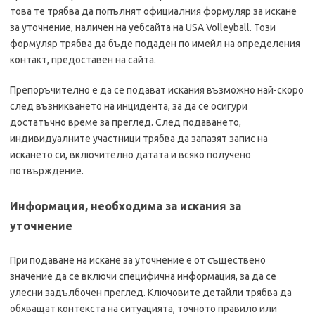
това те трябва да попълнят официалния формуляр за искане
за уточнение, наличен на уебсайта на USA Volleyball. Този
формуляр трябва да бъде подаден по имейл на определения
контакт, предоставен на сайта.
Препоръчително е да се подават искания възможно най-скоро
след възникването на инцидента, за да се осигури
достатъчно време за преглед. След подаването,
индивидуалните участници трябва да запазят запис на
искането си, включително датата и всяко получено
потвърждение.
Информация, необходима за искания за
уточнение
При подаване на искане за уточнение е от съществено
значение да се включи специфична информация, за да се
улесни задълбочен преглед. Ключовите детайли трябва да
обхващат контекста на ситуацията, точното правило или