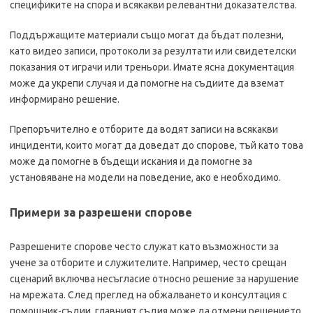
спецификите на спора и всякакви релевантни доказателства.
Поддържащите материали също могат да бъдат полезни,
като видео записи, протоколи за резултати или свидетелски
показания от играчи или треньори. Имате ясна документация
може да укрепи случая и да помогне на съдиите да вземат
информирано решение.
Препоръчително е отборите да водят записи на всякакви
инциденти, които могат да доведат до спорове, тъй като това
може да помогне в бъдещи искания и да помогне за
установяване на модели на поведение, ако е необходимо.
Примери за разрешени спорове
Разрешените спорове често служат като възможности за
учене за отборите и служителите. Например, често срещан
сценарий включва несъгласие относно решение за нарушение
на мрежата. След преглед на обжалването и консултация с
помощник-съдии, главният съдия може да отмени решението,