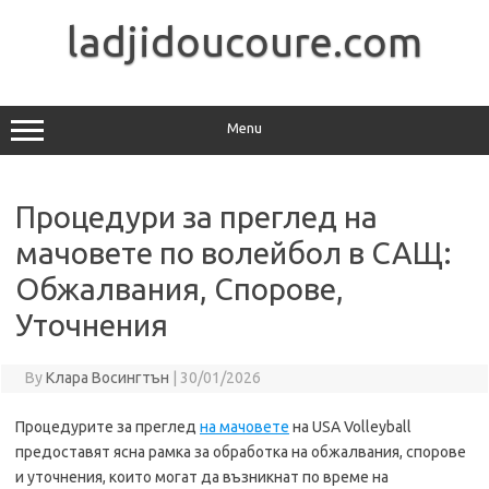
Skip
to
ladjidoucoure.com
content
Menu
Процедури за преглед на
мачовете по волейбол в САЩ:
Обжалвания, Спорове,
Уточнения
By
Клара Восингтън
|
30/01/2026
Процедурите за преглед
на мачовете
на USA Volleyball
предоставят ясна рамка за обработка на обжалвания, спорове
и уточнения, които могат да възникнат по време на