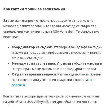
Контактни точки за запитвания
За всякакви въпроси относно процедурите за преглед на
мачовете, заинтересованите страни могат да се свържат с
определени контактни точки в USA Volleyball. Те обикновено
включват:
Координатор на съдии:
Отговорен за надзора на съдии
и може да предостави информация относно запитвания,
свързани със съдии.
Мениджър на състезания:
Управлява общите операции
на турнира и може да помогне с процедурни въпроси.
Отдел за правни въпроси:
Разглежда всякакви правни
притеснения или уточнения, свързани с процеса
на
преглед
.
Контактната информация за тези роли обикновено е налична
на уебсайта на USA Volleyball, осигурявайки лесен достъп за