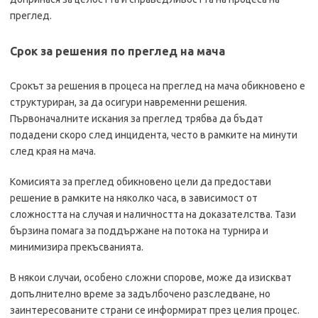
преглед.
Срок за решения по преглед на мача
Срокът за решения в процеса на преглед на мача обикновено е
структуриран, за да осигури навременни решения.
Първоначалните искания за преглед трябва да бъдат
подадени скоро след инцидента, често в рамките на минути
след края на мача.
Комисията за преглед обикновено цели да предостави
решение в рамките на няколко часа, в зависимост от
сложността на случая и наличността на доказателства. Тази
бързина помага за поддържане на потока на турнира и
минимизира прекъсванията.
В някои случаи, особено сложни спорове, може да изискват
допълнително време за задълбочено разследване, но
заинтересованите страни се информират през целия процес.