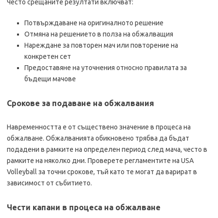
Често срещаните резултати включват:
Потвърждаване на оригиналното решение
Отмяна на решението в полза на обжалващия
Нареждане за повторен мач или повторение на
конкретен сет
Предоставяне на уточнения относно правилата за
бъдещи мачове
Срокове за подаване на обжалвания
Навременността е от съществено значение в процеса на
обжалване. Обжалванията обикновено трябва да бъдат
подадени в рамките на определен период след мача, често в
рамките на няколко дни. Проверете регламентите на USA
Volleyball за точни срокове, тъй като те могат да варират в
зависимост от събитието.
Чести капани в процеса на обжалване