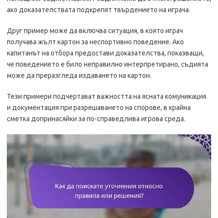
ако доказателствата подкрепят твърдението на играча.
Друг пример може да включва ситуация, в която играч
получава жълт картон за неспортивно поведение. Ако
капитанът на отбора предостави доказателства, показващи,
че поведението е било неправилно интерпретирано, съдията
може да преразгледа издаването на картон.
Тези примери подчертават важността на ясната комуникация
и документация при разрешаването на спорове, в крайна
сметка допринасяйки за по-справедлива игрова среда.