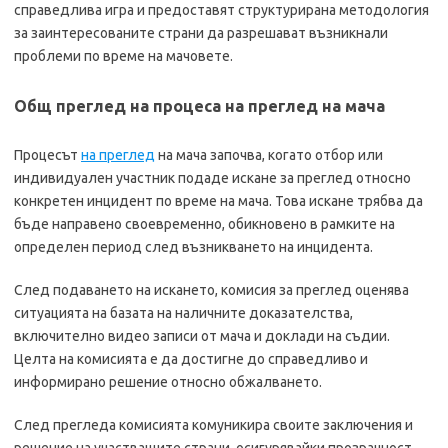
справедлива игра и предоставят структурирана методология
за заинтересованите страни да разрешават възникнали
проблеми по време на мачовете.
Общ преглед на процеса на преглед на мача
Процесът
на преглед
на мача започва, когато отбор или
индивидуален участник подаде искане за преглед относно
конкретен инцидент по време на мача. Това искане трябва да
бъде направено своевременно, обикновено в рамките на
определен период след възникването на инцидента.
След подаването на искането, комисия за преглед оценява
ситуацията на базата на наличните доказателства,
включително видео записи от мача и доклади на съдии.
Целта на комисията е да достигне до справедливо и
информирано решение относно обжалването.
След прегледа комисията комуникира своите заключения и