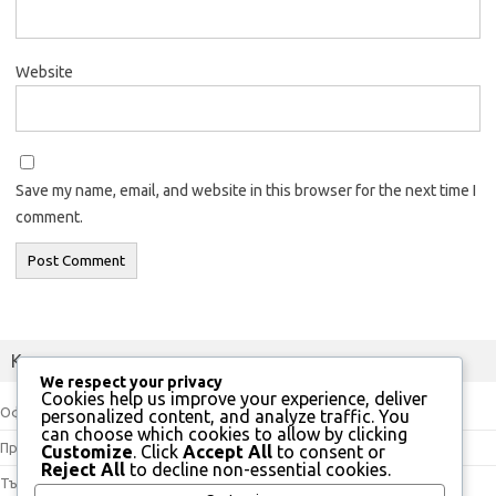
Website
Save my name, email, and website in this browser for the next time I
comment.
Категории
We respect your privacy
Cookies help us improve your experience, deliver
Официални насоки
personalized content, and analyze traffic. You
can choose which cookies to allow by clicking
Правила на играта
Customize
. Click
Accept All
to consent or
Reject All
to decline non-essential cookies.
Тълкувания на правилата