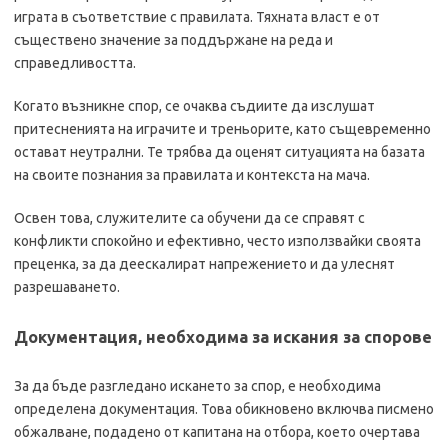
играта в съответствие с правилата. Тяхната власт е от
съществено значение за поддържане на реда и
справедливостта.
Когато възникне спор, се очаква съдиите да изслушат
притесненията на играчите и треньорите, като същевременно
остават неутрални. Те трябва да оценят ситуацията на базата
на своите познания за правилата и контекста на мача.
Освен това, служителите са обучени да се справят с
конфликти спокойно и ефективно, често използвайки своята
преценка, за да деескалират напрежението и да улеснят
разрешаването.
Документация, необходима за искания за спорове
За да бъде разгледано искането за спор, е необходима
определена документация. Това обикновено включва писмено
обжалване, подадено от капитана на отбора, което очертава