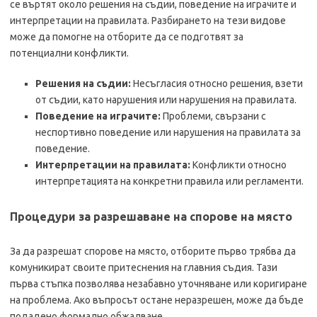
се въртят около решения на съдии, поведение на играчите и
интерпретации на правилата. Разбирането на тези видове
може да помогне на отборите да се подготвят за
потенциални конфликти.
Решения на съдии:
Несъгласия относно решения, взети
от съдии, като нарушения или нарушения на правилата.
Поведение на играчите:
Проблеми, свързани с
неспортивно поведение или нарушения на правилата за
поведение.
Интерпретации на правилата:
Конфликти относно
интерпретацията на конкретни правила или регламенти.
Процедури за разрешаване на спорове на място
За да разрешат спорове на място, отборите първо трябва да
комуникират своите притеснения на главния съдия. Тази
първа стъпка позволява незабавно уточняване или коригиране
на проблема. Ако въпросът остане неразрешен, може да бъде
подадено формално обжалване.