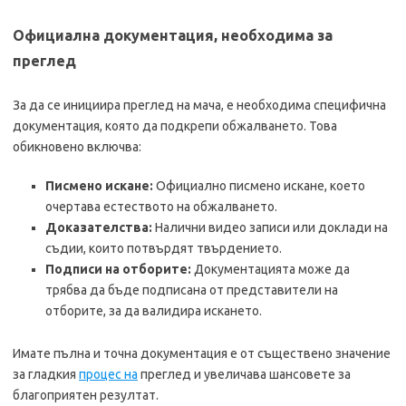
Официална документация, необходима за
преглед
За да се инициира преглед на мача, е необходима специфична
документация, която да подкрепи обжалването. Това
обикновено включва:
Писмено искане:
Официално писмено искане, което
очертава естеството на обжалването.
Доказателства:
Налични видео записи или доклади на
съдии, които потвърдят твърдението.
Подписи на отборите:
Документацията може да
трябва да бъде подписана от представители на
отборите, за да валидира искането.
Имате пълна и точна документация е от съществено значение
за гладкия
процес на
преглед и увеличава шансовете за
благоприятен резултат.