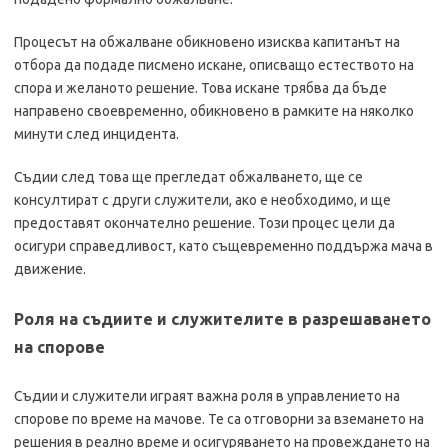
Процесът на обжалване обикновено изисква капитанът на
отбора да подаде писмено искане, описващо естеството на
спора и желаното решение. Това искане трябва да бъде
направено своевременно, обикновено в рамките на няколко
минути след инцидента.
Съдии след това ще прегледат обжалването, ще се
консултират с други служители, ако е необходимо, и ще
предоставят окончателно решение. Този процес цели да
осигури справедливост, като същевременно поддържа мача в
движение.
Роля на съдиите и служителите в разрешаването
на спорове
Съдии и служители играят важна роля в управлението на
спорове по време на мачове. Те са отговорни за вземането на
решения в реално време и осигуряването на провеждането на