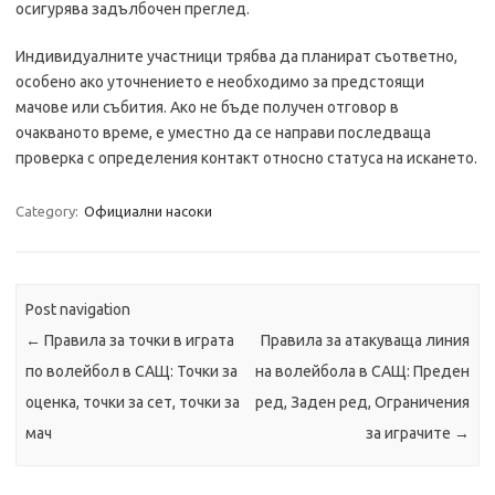
осигурява задълбочен преглед.
Индивидуалните участници трябва да планират съответно,
особено ако уточнението е необходимо за предстоящи
мачове или събития. Ако не бъде получен отговор в
очакваното време, е уместно да се направи последваща
проверка с определения контакт относно статуса на искането.
Category:
Официални насоки
Post navigation
←
Правила за точки в играта
Правила за атакуваща линия
по волейбол в САЩ: Точки за
на волейбола в САЩ: Преден
оценка, точки за сет, точки за
ред, Заден ред, Ограничения
мач
за играчите
→