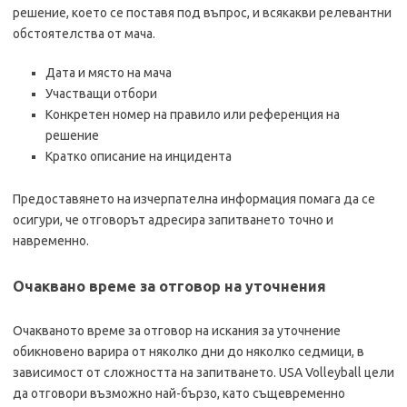
решение, което се поставя под въпрос, и всякакви релевантни
обстоятелства от мача.
Дата и място на мача
Участващи отбори
Конкретен номер на правило или референция на
решение
Кратко описание на инцидента
Предоставянето на изчерпателна информация помага да се
осигури, че отговорът адресира запитването точно и
навременно.
Очаквано време за отговор на уточнения
Очакваното време за отговор на искания за уточнение
обикновено варира от няколко дни до няколко седмици, в
зависимост от сложността на запитването. USA Volleyball цели
да отговори възможно най-бързо, като същевременно