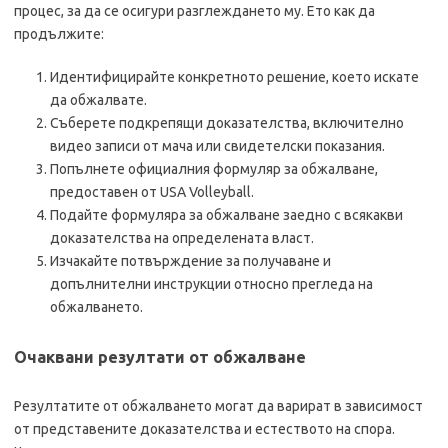
процес, за да се осигури разглеждането му. Ето как да
продължите:
Идентифицирайте конкретното решение, което искате
да обжалвате.
Съберете подкрепящи доказателства, включително
видео записи от мача или свидетелски показания.
Попълнете официалния формуляр за обжалване,
предоставен от USA Volleyball.
Подайте формуляра за обжалване заедно с всякакви
доказателства на определената власт.
Изчакайте потвърждение за получаване и
допълнителни инструкции относно прегледа на
обжалването.
Очаквани резултати от обжалване
Резултатите от обжалването могат да варират в зависимост
от представените доказателства и естеството на спора.