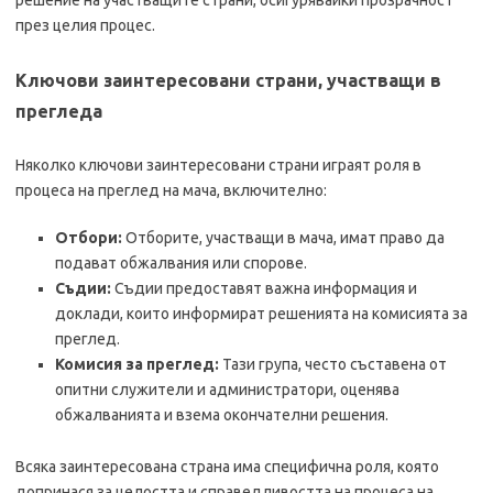
решение на участващите страни, осигурявайки прозрачност
през целия процес.
Ключови заинтересовани страни, участващи в
прегледа
Няколко ключови заинтересовани страни играят роля в
процеса на преглед на мача, включително:
Отбори:
Отборите, участващи в мача, имат право да
подават обжалвания или спорове.
Съдии:
Съдии предоставят важна информация и
доклади, които информират решенията на комисията за
преглед.
Комисия за преглед:
Тази група, често съставена от
опитни служители и администратори, оценява
обжалванията и взема окончателни решения.
Всяка заинтересована страна има специфична роля, която
допринася за целостта и справедливостта на процеса на